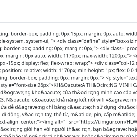
th: 1200px;"> <div class="row" style="box-sizing: border-box; padding: 0px; margin: 0px -15px; display: flex; flex-wrap: wrap;"> <div class="col-12 col-lg-6" style="box-sizing: border-box; padding: 0px 15px; margin: 0px; position: relative; width: 570px; min-height: 1px; flex: 0 0 50%; max-width: 50%;"> <div class="row" style="box-sizing: border-box; padding: 0px; margin: 0px -15px; display: flex; flex-wrap: wrap;"> <div class="col-10" style="box-sizing: border-box; padding: 0px 15px; margin: 0px; position: relative; width: 475px; min-height: 1px; flex: 0 0 83.3333%; max-width: 83.3333%;"> <p><span style="color:rgb(178, 34, 34)">Quản l&yacute; ứng dụng di động</span></p> <p>người d&ugrave;ng c&oacute; thể ngẫu nhi&ecirc;n th&ecirc;m hoặc x&oacute;a người d&ugrave;ng tạm thời v&agrave; người d&ugrave;ng tạm thời. kh&oacute;a hoặc mở kh&oacute;a cửa, xem lịch sử ra v&agrave;o của bạn bằng một n&uacute;t nhấn - tr&ecirc;n ứng dụng điện thoại th&ocirc;ng minh của bạn</p> </div> </div> <div class="row" style="box-sizing: border-box; padding: 0px; margin: 0px -15px; display: flex; flex-wrap: wrap;"> <div class="col-10" style="box-sizing: border-box; padding: 0px 15px; margin: 0px; position: relative; width: 475px; min-height: 1px; flex: 0 0 83.3333%; max-width: 83.3333%;"> <p><span style="color:rgb(178, 34, 34)">B&agrave;n ph&iacute;m m&agrave;n h&igrave;nh cảm ứng th&ocirc;ng minh​</span></p> <p>m&agrave;n h&igrave;nh cảm ứng điện trở rất nhanh để mở kh&oacute;a, t&iacute;nh năng bảo mật tuyệt đối dữ liệu giao tiếp được m&atilde; h&oacute;a 128bit v&agrave; c&ocirc;ng nghệ OTP.</p> </div> </div> <div class="row" style="box-sizing: border-box; padding: 0px; margin: 0px -15px; display: flex; flex-wrap: wrap;"> <div class="col-10" style="box-sizing: border-box; padding: 0px 15px; margin: 0px; position: relative; width: 475px; min-height: 1px; flex: 0 0 83.3333%; max-width: 83.3333%;"> <p><span style="color:rgb(178, 34, 34)">B&agrave;n ph&iacute;m m&agrave;n h&igrave;nh cảm ứng th&ocirc;ng minh​</span></p> <p>Ghi lại mọi mục của người d&ugrave;ng. Nhật k&yacute; cung cấp cho người d&ugrave;ng truy cập dữ liệu mở kh&oacute;a</p> </div> </div> <div class="row" style="box-sizing: border-box; padding: 0px; margin: 0px -15px; display: flex; flex-wrap: wrap;"> <div class="col-10" style="box-sizing: border-box; padding: 0px 15px; margin: 0px; position: relative; width: 475px; min-height: 1px; flex: 0 0 83.3333%; max-width: 83.3333%;"> <p><span style="color:rgb(178, 34, 34)">Ch&igrave;a kh&oacute;a dự trữ khẩn cấp</span></p> <p>Kh&oacute;a vật l&yacute; sẽ được cung cấp trong trường hợp c&oacute; bất kỳ trường hợp khẩn cấp n&agrave;o xảy ra.</p> </div> </div> <div class="row" style="box-sizing: border-box; padding: 0px; margin: 0px -15px; display: flex; flex-wrap: wrap;"> <div class="col-10" style="box-sizing: border-box; padding: 0px 15px; margin: 0px; position: relative; width: 475px; min-height: 1px; flex: 0 0 83.3333%; max-width: 83.3333%;"> <p><span style="color:rgb(178, 34, 34)">Đ&egrave;n nền LED</span></p> <p>Cho biết trạng th&aacute;i kh&oacute;a cửa của bạn (bị kh&oacute;a / mở kh&oacute;a), gi&uacute;p bạn mở kh&oacute;a dễ d&agrave;ng trong điều kiện &aacute;nh s&aacute;ng yếu.</p> </div> </div> </div> <div class="col-12 col-lg-6" style="box-sizing: border-box; padding: 0px 15px; margin: 0px; position: relative; width: 570px; min-height: 1px; flex: 0 0 50%; max-width: 50%;"> <div class="row" style="box-sizing: border-box; padding: 0px; margin: 0px -15px; display: flex; flex-wrap: wrap;"> <div class="col-10" style="box-sizing: border-box; padding: 0px 15px; margin: 0px; position: relative; width: 475px; min-height: 1px; flex: 0 0 83.3333%; max-width: 83.3333%;"><span style="color:rgb(178, 34, 34)">Ghi ch&eacute;p lịch sử</span> <p>ghi lại mọi mục của người d&ugrave;ng. nhật k&yacute; hoạt động cấp cho người d&ugrave;ng truy cập dữ liệu thời gian thực. xem lịch sử ra v&agrave;o.</p> </div> </div> <div class="row" style="box-sizing: border-box; padding: 0px; margin: 0px -15px; display: flex; flex-wrap: wrap;"> <div class="col-10" style="box-sizing: border-box; padding: 0px 15px; margin: 0px; position: relative; width: 475px; min-height: 1px; flex: 0 0 83.3333%; max-width: 83.3333%;"><span style="color:rgb(178, 34, 34)">Tạo v&agrave; Gửi m&atilde; PIN từ xa</span> <p>Chức năng n&agrave;y cho ph&eacute;p người d&ugrave;ng thay đổi hoặc tạo th&ecirc;m m&atilde; PIN mới từ xa.</p> </div> </div> <div class="row" style="box-sizing: bord