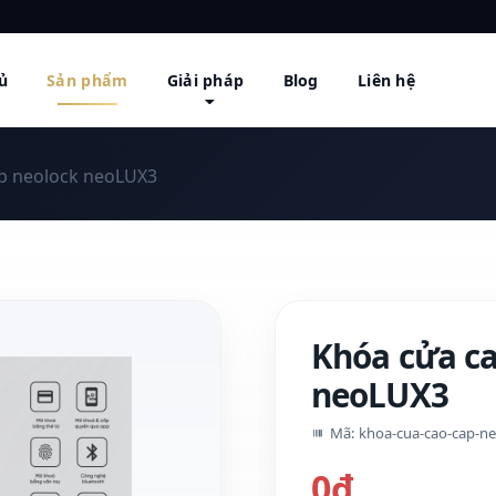
ủ
Sản phẩm
Giải pháp
Blog
Liên hệ
p neolock neoLUX3
Khóa cửa ca
neoLUX3
Mã: khoa-cua-cao-cap-n
0₫