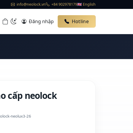
info@neolock.vn
+84 902978179
🇬🇧 English
Đăng nhập
Hotline
o cấp neolock
eolock-neolux3-26