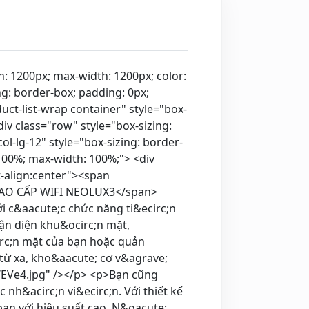
er-box; padding: 0px; margin: 0px -15px; display: flex; flex-wrap: wrap;"> <div class="col-10" style="box-sizing: border-box; padding: 0px 15px; margin: 0px; position: relative; width: 475px; min-height: 1px; flex: 0 0 83.3333%; max-width: 83.3333%;"><span style="color:rgb(178, 34, 34)">Tự động kh&oacute;a trong 5 gi&acirc;y</span> <p>T&iacute;nh năng kh&oacute;a tự động sẽ gi&uacute;p bạn tự động kh&oacute;a cửa trong 5 gi&acirc;y.</p> </div> </div> <div class="row" style="box-sizing: border-box; padding: 0px; margin: 0px -15px; display: flex; flex-wrap: wrap;"> <div class="col-10" style="box-sizing: border-box; padding: 0px 15px; margin: 0px; position: relative; width: 475px; min-height: 1px; flex: 0 0 83.3333%; max-width: 83.3333%;"><span style="color:rgb(178, 34, 34)">Chia sẽ quyền quản l&yacute; ekey</span> <p>Chức năng cho ph&eacute;p chủ nh&agrave; chia sẽ quyền quản l&iacute; đến c&aacute;c tải khoản kh&aacute;c thuận tiện cho việc th&ecirc;m, x&oacute;a t&agrave;i khoản mới.</p> </div> </div> <div class="row" style="box-sizing: border-box; padding: 0px; margin: 0px -15px; display: flex; flex-wrap: wrap;"> <div class="col-10" style="box-sizing: border-box; padding: 0px 15px; margin: 0px; position: relative; width: 475px; min-height: 1px; flex: 0 0 83.3333%; max-width: 83.3333%;"><span style="color:rgb(178, 34, 34)">Kết nối qua WIFI</span> <p>C&ocirc;ng nghệ kết nối kho&aacute; qua Wifi cho ph&eacute;p người d&ugrave;ng truy cập kh&oacute;a v&agrave; li&ecirc;n lạc với điện thoại th&ocirc;ng minh được ủy quyền.</p> </div> </div> <div class="row" style="box-sizing: border-box; padding: 0px; margin: 0px -15px; display: flex; flex-wrap: wrap;"> <div class="col-10" style="box-sizing: border-box; padding: 0px 15px; margin: 0px; position: relative; width: 475px; min-height: 1px; flex: 0 0 83.3333%; max-width: 83.3333%;"><span style="color:rgb(178, 34, 34)">Chỉ số pin thời gian thực</span> <p>Chỉ số pin yếu kh&oacute;a sẽ hiện thị th&ocirc;ng b&aacute;o trước 1 tuần, đồng thời kh&oacute;a c&ograve;n c&oacute; cổng sạc dự ph&ograve;ng USB cung cấp điện tạm thời khi chưa kịp thay pin.</p> </div> </div> </div> </div> </div> <p style="text-align:center"><img alt="" src="https://i.imgur.com/EaUJ8tg.png" /><img alt="" src="https://www.neolock.vn/upload/images/a0cdee3a3c63d83d8172.jpg" style="border-style:none; box-sizing:border-box; margin:0px; padding:0px; vertical-align:middle; width:1140px" /></p> <p><span style="color:rgb(178, 34, 34)"><span style="font-size:20px">Th&ocirc;ng số kỹ thuật</span></span></p> <br /> Phương thức kết nối: Wifi<br /> <br /> Chế độ truy cập: m&atilde; PIN, Wifi, ch&igrave;a kh&oacute;a cơ, thẻ từ, v&acirc;n tay<br /> <br /> Hệ thống hỗ trợ: Andr