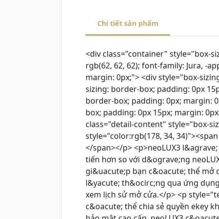
Chi tiết sản phẩm
<div class="container" style="box-sizing: border-box; padding: 0px 15px; margin: 0px auto; width: 1200px; max-width: 1200px; color: rgb(62, 62, 62); font-family: Jura, -apple-system, system-ui, "> <div class="define" style="box-sizing: border-box; padding: 0px; margin: 0px;"> <div style="box-sizing: border-box; padding: 0px; margin: 0px;"> <div class="product-list-wrap container" style="box-sizing: border-box; padding: 0px 15px; margin: 0px auto; width: 1170px; max-width: 1200px;"> <div class="row" style="box-sizing: border-box; padding: 0px; margin: 0px -15px; display: flex; flex-wrap: wrap;"> <div class="col-12 col-lg-12" style="box-sizing: border-box; padding: 0px 15px; margin: 0px; position: relative; width: 1170px; min-height: 1px; flex: 0 0 100%; max-width: 100%;"> <div class="detail-content" style="box-sizing: border-box; padding: 0px; margin: 0px;"> <p style="text-align:center"><span style="color:rgb(178, 34, 34)"><span style="font-size:26px">KH&Oacute;A TH&Ocirc;NG MINH CAO CẤP WIFI NEOLUX3</span></span></p> <p>neoLUX3 l&agrave; d&ograve;ng kho&aacute; cửa th&ocirc;ng minh cao cấp với c&aacute;c chức năng ti&ecirc;n tiến hơn so với d&ograve;ng neoLUX3. N&oacute; c&oacute; khả năng kết nối wifi v&agrave; nhận diện khu&ocirc;n mặt, gi&uacute;p bạn c&oacute; thể mở cửa dễ d&agrave;ng chỉ bằng c&aacute;ch sử dụng khu&ocirc;n mặt của bạn hoặc quản l&yacute; th&ocirc;ng qua ứng dụng di động, v&acirc;n tay, thẻ từ, m&atilde; pin, cấp m&atilde; từ xa, kho&aacute; cơ v&agrave; xem lịch sử mở cửa.</p> <p style="text-align: center;"><img alt="" src="https://i.imgur.com/HLWEVe4.jpg" /></p> <p>Bạn cũng c&oacute; thể chia sẻ quyền ekey kh&ocirc;ng giới hạn với người th&acirc;n, bạn b&egrave; hoặc nh&acirc;n vi&ecirc;n. Với thiết kế bảo mật cao cấp, neoLUX3 c&oacute; thể bảo vệ ng&ocirc;i nh&agrave; hoặc c&ocirc;ng ty của bạn với hiệu suất cao. N&oacute; c&oacute; bảo h&agrave;nh 12 th&aacute;ng. Đ&acirc;y l&agrave; sự lựa chọn ho&agrave;n hảo cho những ai muốn tăng cường an to&agrave;n cho ng&ocirc;i nh&agrave; hoặc c&ocirc;ng ty của họ v&agrave; tiện &iacute;ch cao hơn.</p> <p style="text-align:center"><img alt="" src="https://fe-payment.s3.ap-southeast-1.amazonaws.com/assets/neo/products/Lux3.png" style="height:652px; width:960px" /></p> <p><span style="font-size:20px"><span style="color:rgb(178, 34, 34)">T&iacute;nh năng</span></span></p> <p>Kh&oacute;a th&ocirc;ng minh&nbsp;neoLUX3 được trang bị c&aacute;c t&iacute;nh năng mở kh&oacute;a qua app điện thoại, thẻ từ, m&atilde; pin&nbsp;hoặc cũng c&oacute; thể sử dụng ch&igrave;a cơ truyền thống.</p> <p style="text-align:center">&nbsp;</p> <div class="container" style="box-sizing: border-box; padding: 0px 15px; margin: 0px auto; width: 1140px; max-wid