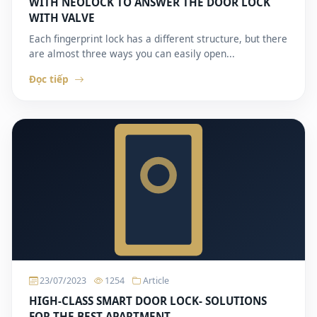
WITH NEOLOCK TO ANSWER THE DOOR LOCK
WITH VALVE
Each fingerprint lock has a different structure, but there
are almost three ways you can easily open...
Đọc tiếp
23/07/2023
1254
Article
HIGH-CLASS SMART DOOR LOCK- SOLUTIONS
FOR THE BEST APARTMENT