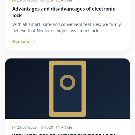
23/07/2023
1279
Article
Advantages and disadvantages of electronic
lock
With all smart, safe and convenient features, we firmly
believe that Neolock's high-class smart lock...
Đọc tiếp
23/07/2023
1520
Article