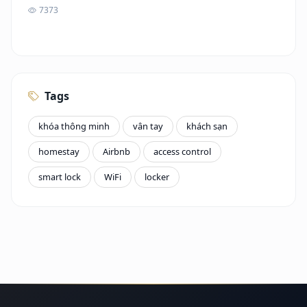
7373
Tags
khóa thông minh
vân tay
khách sạn
homestay
Airbnb
access control
smart lock
WiFi
locker