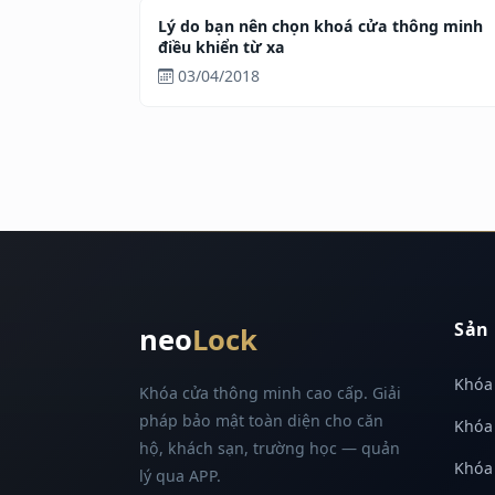
Lý do bạn nên chọn khoá cửa thông minh
điều khiển từ xa
03/04/2018
Sản
neo
Lock
Khóa 
Khóa cửa thông minh cao cấp. Giải
pháp bảo mật toàn diện cho căn
Khóa
hộ, khách sạn, trường học — quản
Khóa
lý qua APP.