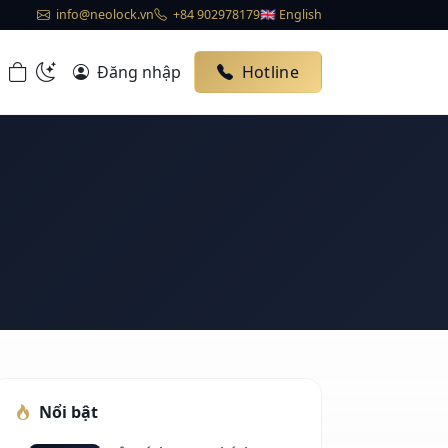
info@neolock.vn
+84 902978179
🇬🇧 English
Đăng nhập
Hotline
Nổi bật