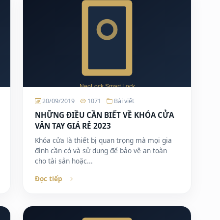
20/09/2019
1071
Bài viết
NHỮNG ĐIỀU CẦN BIẾT VỀ KHÓA CỬA
VÂN TAY GIÁ RẺ 2023
Khóa cửa là thiết bị quan trọng mà mọi gia
đình cần có và sử dụng để bảo vệ an toàn
cho tài sản hoặc...
Đọc tiếp