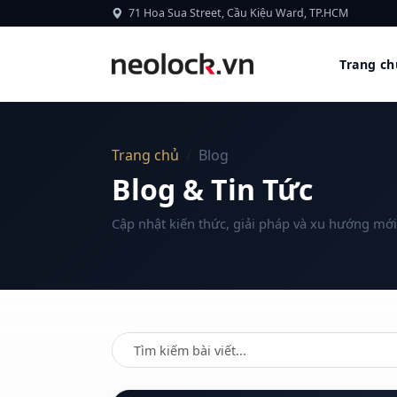
Bỏ qua nội dung
71 Hoa Sua Street, Cầu Kiệu Ward, TP.HCM
Trang ch
Trang chủ
Blog
Blog & Tin Tức
Cập nhật kiến thức, giải pháp và xu hướng mớ