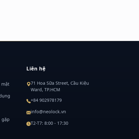
Liên hệ
71 Hoa Sữa Street, Cầu Kiệu
 mật
Ward, TP.HCM
 dụng
+84 902978179
info@neolock.vn
g gặp
T2-T7: 8:00 - 17:30