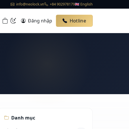
info@neolock.vn
+84 902978179
🇬🇧 English
Đăng nhập
Hotline
Danh mục