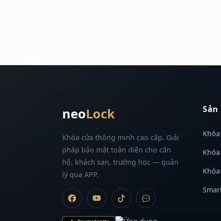
Sản
neo
Lock
Khóa 
Khóa cửa thông minh cao cấp. Giải
pháp bảo mật toàn diện cho căn
Khóa
hộ, khách sạn, trường học — quản
Khóa
lý qua APP.
Smar