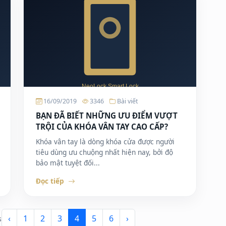
16/09/2019
3346
Bài viết
BẠN ĐÃ BIẾT NHỮNG ƯU ĐIỂM VƯỢT
TRỘI CỦA KHÓA VÂN TAY CAO CẤP?
Khóa vân tay là dòng khóa cửa được người
tiêu dùng ưu chuộng nhất hiện nay, bởi độ
bảo mật tuyệt đối...
Đọc tiếp
‹
1
2
3
4
5
6
›
s