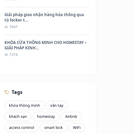
Giải pháp giao nhận hàng hóa thông qua
tủ locker t...
7647
KHÓA CỬA THÔNG MINH CHO HOMESTAY –
GIẢI PHÁP KINH...
7374
Tags
khóa thông minh
vân tay
khách sạn
homestay
Airbnb
access control
smart lock
WiFi